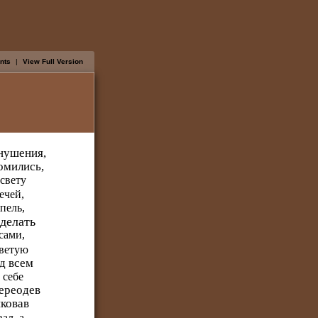
ents
|
View Full Version
внушения,
комились,
свету
ечей,
пель,
делать
сами,
оветую
ад всем
 себе
Переодев
иковав
ал, а