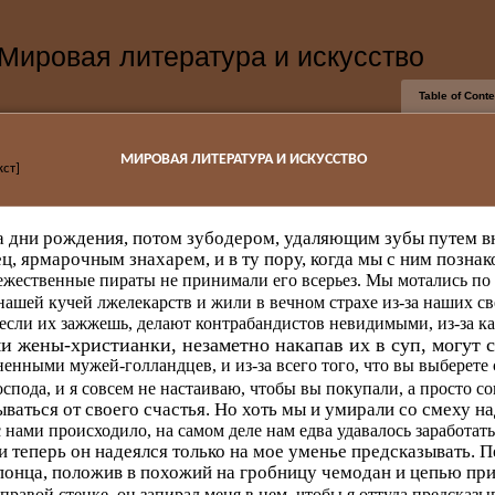
 Мировая литература и искусство
Table of Cont
МИРОВАЯ ЛИТЕРАТУРА И ИСКУССТВО
кст]
на дни рождения, потом зубодером, удаляющим зубы путем 
ец, ярмарочным знахарем, и в ту пору, когда мы с ним позна
ежественные пираты не принимали его всерьез. Мы мотались по 
 нашей кучей лжелекарств и жили в вечном страхе из-за наших св
 если их зажжешь, делают контрабандистов невидимыми, из-за ка
и жены-христианки, незаметно накапав их в суп, могут с
ненными мужей-голландцев, и из-за всего того, что вы выберете 
оспода, и я совсем не настаиваю, чтобы вы покупали, а просто с
ываться от своего счастья. Но хоть мы и умирали со смеху н
с нами происходило, на самом деле нам едва удавалось заработать
 и теперь он надеялся только на мое уменье предсказывать. 
понца, положив в похожий на гробницу чемодан и цепью пр
правой стенке, он запирал меня в нем, чтобы я оттуда предсказыв