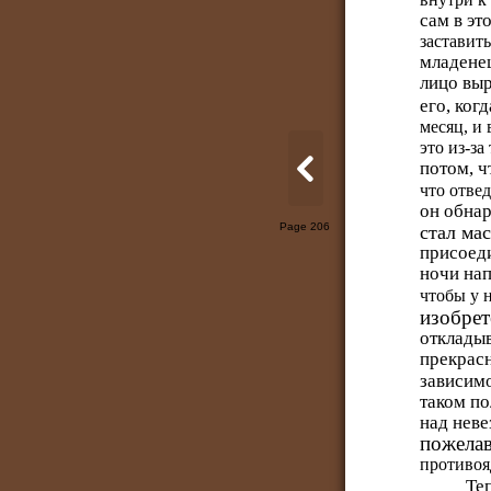
сам в эт
заставить
младенец
лицо выр
его, ког
месяц, и 
это из-за
потом, ч
что отвед
он обна
Page 206
стал ма
присоеди
ночи нап
чтобы у 
изобрет
откладыв
прекрасн
зависимо
таком п
над неве
пожелав
противоя
Те