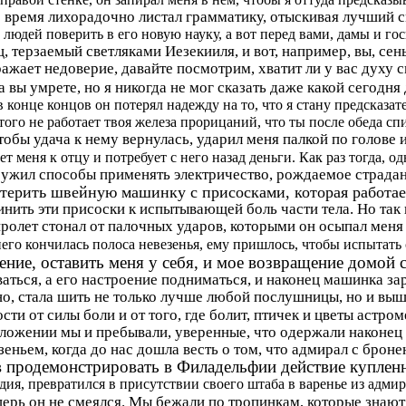
о время лихорадочно листал грамматику, отыскивая лучший 
 людей поверить в его новую науку, а вот перед вами, дамы и гос
, терзаемый светляками Иезекииля, и вот, например, вы, сен
ажает недоверие, давайте посмотрим, хватит ли у вас духу 
да вы умрете, но я никогда не мог сказать даже какой сегодня
в конце концов он потерял надежду на то, что я стану предсказат
 того не работает твоя железа прорицаний, что ты после обеда сп
тобы удача к нему вернулась, ударил меня палкой по голове и
ет меня к отцу и потребует с него назад деньги. Как раз тогда, од
ружил способы применять электричество, рождаемое страдан
стерить швейную машинку с присосками, которая работае
нить эти присоски к испытывающей боль части тела. Но так 
ролет стонал от палочных ударов, которыми он осыпал меня 
него кончилась полоса невезенья, ему пришлось, чтобы испытать
ение, оставить меня у себя, и мое возвращение домой 
аться, а его настроение подниматься, и наконец машинка за
о, стала шить не только лучше любой послушницы, но и выш
сти от силы боли и от того, где болит, птичек и цветы астром
оложении мы и пребывали, уверенные, что одержали наконец
зеньем, когда до нас дошла весть о том, что адмирал с броне
 продемонстрировать в Филадельфии действие куплен
дия, превратился в присутствии своего штаба в варенье из адмир
перь он не смеялся. Мы бежали по тропинкам, которые знают