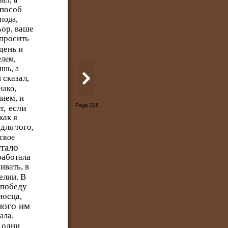
способ
пода,
ьор, ваше
спросить
 день и
елем,
ишь, а
 сказал,
нако,
ием, и
Page 208
т, если
как я
для того,
 свое
стало
работала
ивать, в
елии. В
 победу
носца,
ного им
ала.
 одни