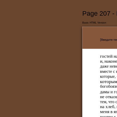
Page 207 -
Basic HTML Version
[Введите те
гостей 
и, након
даже нев
вместе с
которые,
которым
богобояз
дамы и г
не отказ
тем, что 
на хлеб,
меня в я
внутри к 