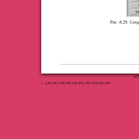
Рис. 8.29. Соз
НГТ
I
...,
146
,
147
,
148
,
149
,
150
,
151
,
152
,
153
,
154
,
155