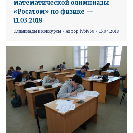
математической олимпиады
«Росатом» по физике —
11.03.2018
Олимпиады и конкурсы
Автор:
ivb1960
16.04.2018