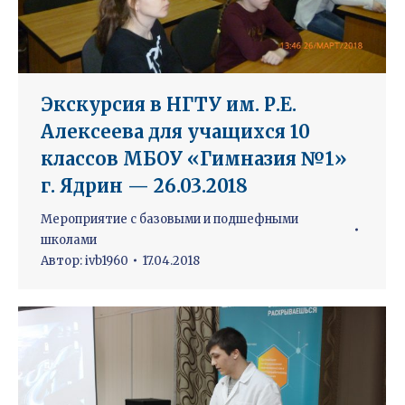
Экскурсия в НГТУ им. Р.Е.
Алексеева для учащихся 10
классов МБОУ «Гимназия №1»
г. Ядрин — 26.03.2018
Мероприятие с базовыми и подшефными
школами
Автор:
ivb1960
17.04.2018