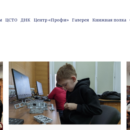
на, д.24, корпус 1, ауд. 1314
8 (831) 220-15-96
fdp
м
ЦСТО
ДНК
Центр «Профи»
Галерея
Книжная полка
м
ЦСТО
ДНК
Центр «Профи»
Галерея
Книжная полка