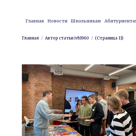
Нижний Новгород, ул. Мини
Главная
Новости
Школьникам
Абитуриента
Главная
Новости
Школьникам
Абитуриента
Вы здесь:
Главная
Автор статьи ivb1960
(Страница 11)