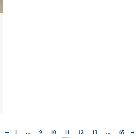
1
…
9
10
11
12
13
…
65