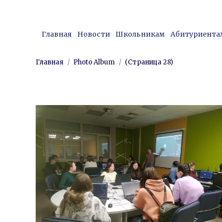
Нижний Новгород, ул. Мини
Главная
Новости
Школьникам
Абитуриента
Главная
Новости
Школьникам
Абитуриента
Вы здесь:
Главная
Photo Album
(Страница 28)