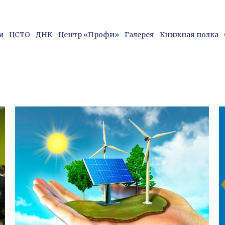
на, д.24, корпус 1, ауд. 1314
8 (831) 220-15-96
fdp
м
ЦСТО
ДНК
Центр «Профи»
Галерея
Книжная полка
м
ЦСТО
ДНК
Центр «Профи»
Галерея
Книжная полка