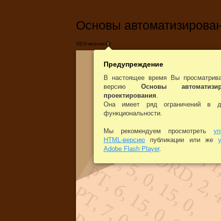
Основы автоматизирован
SEO-версия
Предупреждение
В настоящее время Вы просматрив
версию
Основы автоматизир
проектирования
.
Она имеет ряд ограничений в д
функциональности.
Мы рекомендуем просмотреть
у
HTML-версию
публикации или же
Adobe Flash Player
.