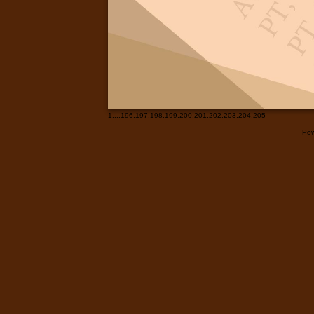
1
...,
196
,
197
,
198
,
199
,
200
,
201
,
202
,
203
,
204
,
205
Pow