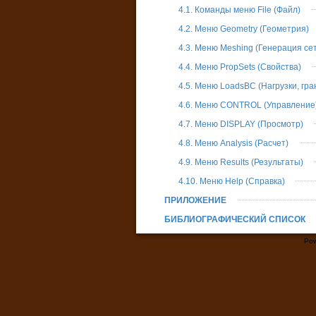
4.1. Команды меню File (Файл)
4.2. Меню Geometry (Геометрия)
4.3. Меню Meshing (Генерация сет
4.4. Меню PropSets (Свойства)
4.5. Меню LoadsBC (Нагрузки, гр
4.6. Меню CONTROL (Управление
4.7. Меню DISPLAY (Просмотр)
4.8. Меню Analysis (Расчет)
4.9. Меню Results (Результаты)
4.10. Меню Help (Справка)
ПРИЛОЖЕНИЕ
БИБЛИОГРАФИЧЕСКИЙ СПИСОК
Pow