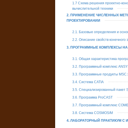
1.7 Схема решения проектно-конс
вычислительной техники
2. ПРИМЕНЕНИЕ ЧИСЛЕННЫХ МЕ
ПРОЕКТИРОВАНИИ
2.1. Базовые определения и осн
2.2. Описание свойств конечного
3. ПРОГРАММНЫЕ КОМПЛЕКСЫ НА
3.1. Общая характеристика прогр
3.2. Программный комплекс ANSY
3.3. Программные продукты MSC.
3.4. Система CATIA
3.5. Специализированный пакет
3.6. Программа ProCAST
3.7. Программный комплекс COME
3.8. Система COSMOS/M
4. ЛАБОРАТОРНЫЙ ПРАКТИКУМ С