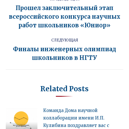
записям
Прошел заключительный этап
всероссийского конкурса научных
Предыдущая
запись:
работ школьников «Юниор»
СЛЕДУЮЩАЯ
Финалы инженерных олимпиад
Следующая
школьников в НГТУ
запись:
Related Posts
Команда Дома научной
коллаборации имени И.П.
Кулибина поздравляет вас с