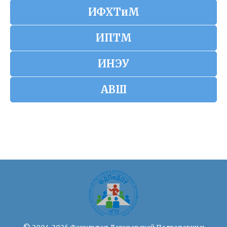
ИФХТиМ
ИПТМ
ИНЭУ
АВШ