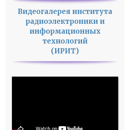
Видеогалерея института
радиоэлектроники и
информационных
технологий
(ИРИТ)