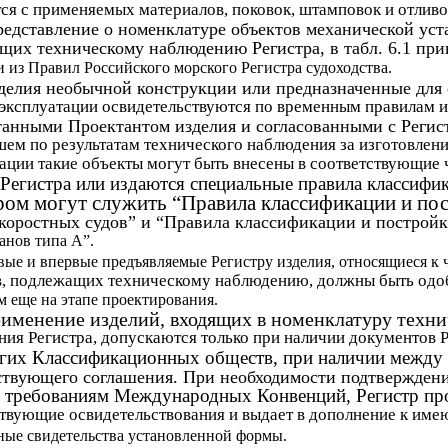
ся с применяемых материалов, поковок, штамповок и отливо
редставление о номенклатуре объектов механической уст
щих техническому наблюдению Регистра, в табл. 6.1 пр
 из Правил Российского морского Регистра судоходства.
делия необычной конструкции или предназначенные для
 эксплуатации освидетельствуются по временным правилам 
танными Проектантом изделия и согласованными с Регис
ем по результатам технического наблюдения за изготовлени
ации такие объекты могут быть внесены в соответствующие 
Регистра или издаются специальные правила классифи
ом могут служить “Правила классификации и по
коростных судов” и “Правила классификации и построй
анов типа А”.
вые и впервые предъявляемые Регистру изделия, относящиеся к 
в, подлежащих техническому наблюдению, должны быть од
м еще на этапе проектирования.
именение изделий, входящих в номенклатуру техни
ия Регистра, допускаются только при наличии документов 
угих Классификационных обществ, при наличии между
ствующего соглашения. При необходимости подтверждени
й требованиям Международных Конвенций, Регистр пр
ствующие освидетельствования и выдает в дополнение к им
ные свидетельства установленной формы.