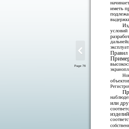
начинает
иметь п
подлежа
выдержки
Из
условий
разрабо
дальнейш
эксплуат
Правил 
Пример
высокос
Page 76
экранопл
Но
объекто
Регистро
Пр
наблюден
или др
соответ
издели
соответ
собствен