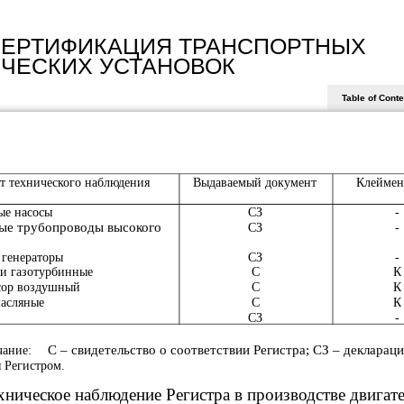
- СЕРТИФИКАЦИЯ ТРАНСПОРТНЫХ
ЧЕСКИХ УСТАНОВОК
Table of Cont
т технического наблюдения
Выдаваемый документ
Клеймен
ые насосы
СЗ
-
ые трубопроводы высокого
СЗ
-
 генераторы
СЗ
-
и газотурбинные
С
К
сор воздушный
С
К
асляные
С
К
СЗ
-
С – свидетельство о соответствии Регистра; СЗ – деклараци
ание:
я Регистром.
хническое наблюдение Регистра в производстве двигат