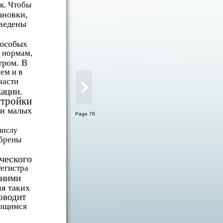
к. Чтобы
ановки,
иведены
 особых
и нормам,
тром. В
ем и в
части
кации.
стройки
ки малых
Page 78
числу
обрены
ческого
Регистра
 ними
я таких
оводит
еющимся