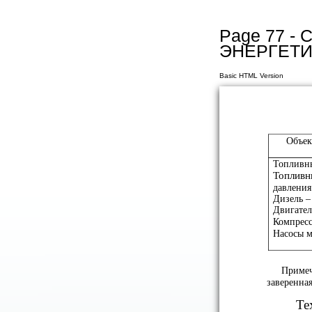
Page 77 
ЭНЕРГЕТИ
Basic HTML Version
Объек
Топливн
Топливн
давления
Дизель –
Двигател
Компрес
Насосы м
Примеч
заверенна
Те