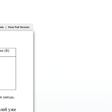
ents
|
View Full Version
ие (К)
я завода,
елей уже