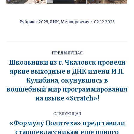
Рубрика:
2025
,
ДНК
,
Мероприятия
02.12.2025
Навигация
по
ПРЕДЫДУЩАЯ
записям
Школьники из г. Чкаловск провели
яркие выходные в ДНК имени И.П.
Кулибина, окунувшись в
Предыдущая
запись:
волшебный мир программирования
на языке «Scratch»!
СЛЕДУЮЩАЯ
«Формулу Политеха» представили
старшеклассникам еще одного
Следующая