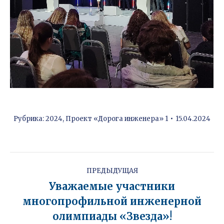
Рубрика:
2024
,
Проект «Дорога инженера» 1
15.04.2024
Навигация
по
ПРЕДЫДУЩАЯ
записям
Уважаемые участники
многопрофильной инженерной
Предыдущая
запись:
олимпиады «Звезда»!