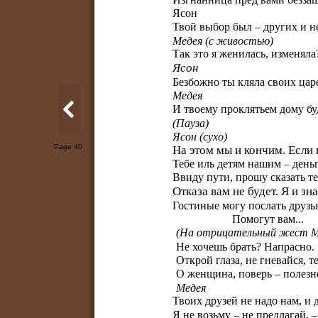
Ясон
Твой выбор был – других и н
Медея (с живостью)
Так это я женилась, изменяла
Ясон
Безбожно ты кляла своих цар
Медея
И твоему проклятьем дому бу
(Пауза)
Ясон (сухо)
Page 40
На этом мы и кончим. Если 
Тебе иль детям нашим – ден
Ввиду пути, прошу сказать те
Отказа вам не будет. Я и зн
Гостиные могу послать друзь
Помогут вам...
(На отрицательный жест М
Не хочешь брать? Напрасно.
Открой глаза, не гневайся, т
О женщина, поверь – полезне
Медея
Твоих друзей не надо нам, и 
Я не возьму – не предлагай, 