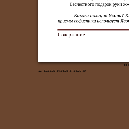
Бесчестного подарок руки жж
Какова позиция Ясона? К
приемы софистики использует Ясо
Содержание
НГТ
1
...,
31
,
32
,
33
,
34
,
35
,
36
,
37
,
38
,
39
,
40