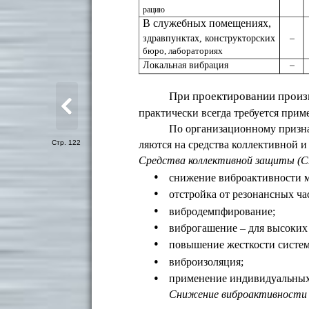
рацию
В служебных помещениях,
здравпунктах, конструкторских
–
бюро, лабораториях
Локальная вибрация
–
При проектировании произв
практически всегда требуется прим
По организационному призна
Стр. 122
ляются на средства коллективной 
Средства коллективной защиты (С
•
снижение виброактивности 
•
отстройка от резонансных ча
•
вибродемпфирование;
•
виброгашение – для высоких 
•
повышение жесткости системы
•
виброизоляция;
•
применение индивидуальных
Снижение виброактивности