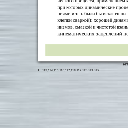
ческого процесса, применением 
при которых динамические проце
ниями и т. п. были бы исключены
клепки сваркой); хорошей динам
низмов, смазкой и чистотой вз
кинематических зацеплений п
НГТ
I
...,
113
,
114
,
115
,
116
,
117
,
118
,
119
,
120
,
121
,
122