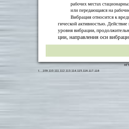
рабочих местах стационарны
или передающаяся на рабочи
Вибрация относится к вре
гической активностью. Действие 
уровня вибрации, продолжительн
ции, направления оси вибрац
НГТ
I
...,
109
,
110
,
111
,
112
,
113
,
114
,
115
,
116
,
117
,
118