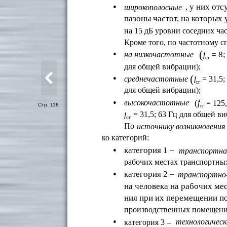
•
, у них от
широкополосные
пазоны частот, на которых
на 15 дБ уровни соседних час
Кроме того, по частотному с
•
(
= 8
на низкочастотные
f
cг
для общей вибрации);
•
(
= 31,5
среднечастотные
f
cг
для общей вибрации);
•
f
(
высокочастотные
= 125
Стр. 118
cг
= 31,5; 63 Гц для общей ви
f
cг
По
источнику возникновения
ко категорий:
•
категория 1 –
транспортна
рабочих местах транспортны
•
категория 2 –
транспортно-
на человека на рабочих ме
ния при их перемещении п
производственных помещен
•
технологическ
категория 3 –