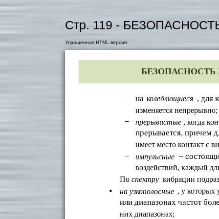
Стр. 119 - БЕЗОПАСНО
Упрощенная HTML-версия
БЕЗОПАСНОСТЬ
−
на
, для
колеблющиеся
изменяется непрерывно;
−
, когда к
прерывистые
прерывается, причем д
имеет место контакт с в
−
– состоящи
импульсные
воздействий, каждый дли
спектру
По
вибрации подраз
•
, у которых
на узкополосные
или диапазонах частот бол
них диапазонах;