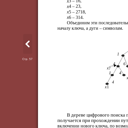
3 – 16,
х
4 – 23,
х
5 – 2718,
х
6 – 314.
х
Объединим эти последовательно
началу ключа, а дуги – символам.
1
Стр. 57
4
6
х
7
1
4
4
x
1
В дереве цифрового поиска 
получается при прохождении пути
включении нового ключа, по возмо