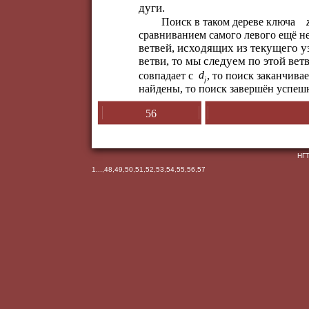
дуги.
Поиск в таком дереве ключа
сравниванием самого левого ещё н
ветвей, исходящих из текущего у
ветви, то мы следуем по этой вет
d
совпадает с
, то поиск заканчива
j
найдены, то поиск завершён успеш
56
НГТ
1
...,
48
,
49
,
50
,
51
,
52
,
53
,
54
,
55
,
56
,
57