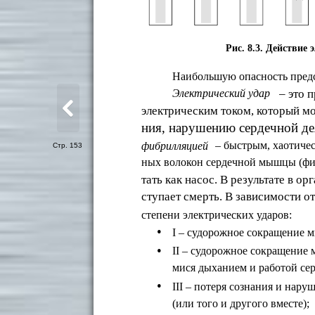
Рис. 8.3. Действие 
Наибольшую опасность предс
– это 
Электрический удар
электрическим током, который мо
ния, нарушению сердечной дея
– быстрым, хаотиче
фибрилляцией
Стр. 153
ных волокон сердечной мышцы (фиб
тать как насос. В результате в 
ступает смерть. В зависимости о
степени электрических ударов:
•
I – судорожное сокращение м
•
II – судорожное сокращение 
мися дыханием и работой сер
•
III – потеря сознания и нар
(или того и другого вместе);