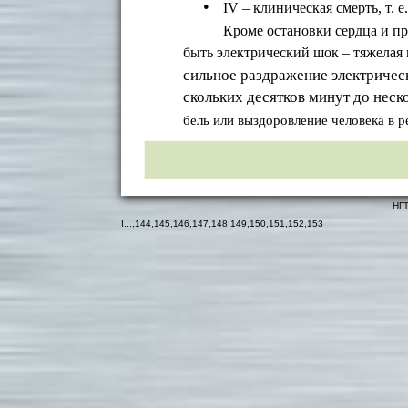
•
IV – клиническая смерть, т. 
Кроме остановки сердца и п
быть электрический шок – тяжелая
сильное раздражение электричес
скольких десятков минут до неск
бель или выздоровление человека в 
НГТ
I
...,
144
,
145
,
146
,
147
,
148
,
149
,
150
,
151
,
152
,
153